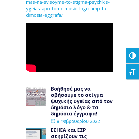
mas-na-svisoyme-to-stigma-psychikis-
ygeias-apo-ton-dimosio-logo-amp-ta-
dimosia-eggrafa/
Εναλ
Εναλ
Πλοήγηση
Βοήθησέ μας να
Previous
σβήσουμε το στίγμα
post:
άρθρων
ψυχικής υγείας από τον
δημόσιο λόγο & τα
δημόσια έγγραφα!
8 Φεβρουαρίου 2022
ΕΣΗΕΑ και ΕΣΡ
Next
στηρίζουν τις
post: